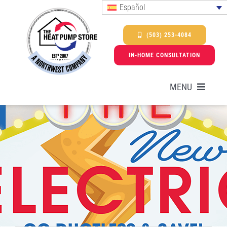
Skip
Español
to
content
(503) 253-4084
IN-HOME CONSULTATION
MENU
Bombas de calor
Servicios
Promociones y ofertas especiales