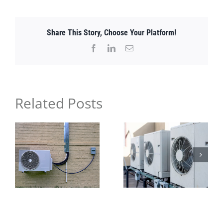
se
benefician
las
Share This Story, Choose Your Platform!
bombas
de
Facebook
LinkedIn
Email
calor
de
los
objetivos
Related Posts
de
electrificación
de
Colorado