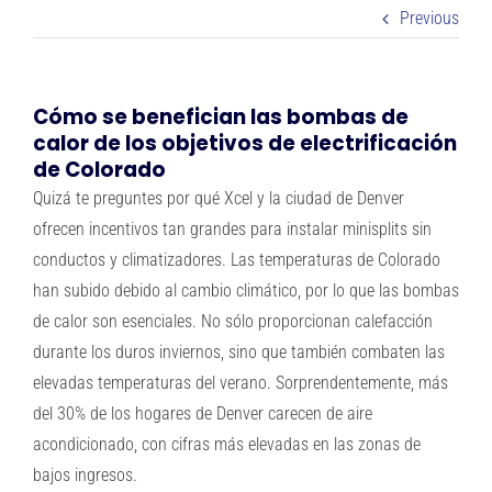
PREGUNTAS FRECUENTES
Previous
Sobre nosotros
Cómo se benefician las bombas de
calor de los objetivos de electrificación
Blog
de Colorado
Quizá te preguntes por qué Xcel y la ciudad de Denver
Carreras en Oregón
ofrecen incentivos tan grandes para instalar minisplits sin
conductos y climatizadores. Las temperaturas de Colorado
han subido debido al cambio climático, por lo que las bombas
Contacto
de calor son esenciales. No sólo proporcionan calefacción
durante los duros inviernos, sino que también combaten las
IN-HOME CONSULTATION
elevadas temperaturas del verano. Sorprendentemente, más
del 30% de los hogares de Denver carecen de aire
acondicionado, con cifras más elevadas en las zonas de
bajos ingresos.