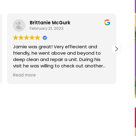
info info
February 16, 2023
Friendly and professional from the
We 
beginning to end. Tim gave us a very clear
hea
plan for the best outcome. His installation
ser
team worked together well and efficiently.
elec
We especially appreciated how well they
pers
Read more
Rea
kept us informed of what was happening
and the steps they were going through. In
the end they gave us a tutorial on the
equipment and encouraged us to call if
we had any questions. Highly recommend
them.