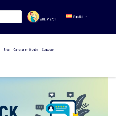
Español
WBE #12701
Blog
Carreras en Oregón
Contacto