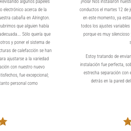
 Revisando algunos papeles
¡Hola! Nos instalaron nuest
o electrónico acerca de la
conductos el martes 12 de j
uestra cabaña en Alrington.
en este momento, ya esta
cubrimos que alguien había
todos los ajustes variables
 adecuada…. Sólo quería que
porque es muy silencioso y
sotros y poner el sistema de
cturas de calefacción se han
Estoy tratando de enviar 
para ajustarse a la variedad
instalación fue perfecta, s
icación con nuestro nuevo
estrecha separación con e
isfechos, fue excepcional;
detrás en la pared del
 tanto personal como