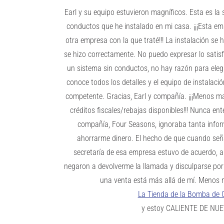
Earl y su equipo estuvieron magníficos. Esta es l
conductos que he instalado en mi casa. ¡¡¡Esta em
otra empresa con la que traté!!! La instalación se 
se hizo correctamente. No puedo expresar lo satis
un sistema sin conductos, no hay razón para eleg
conoce todos los detalles y el equipo de instalac
competente. Gracias, Earl y compañía. ¡¡¡Menos m
créditos fiscales/rebajas disponibles!!! Nunca en
compañía, Four Seasons, ignoraba tanta info
ahorrarme dinero. El hecho de que cuando seña
secretaría de esa empresa estuvo de acuerdo, aú
negaron a devolverme la llamada y disculparse por
una venta está más allá de mí. Menos 
La Tienda de la Bomba de 
y estoy CALIENTE DE NUE