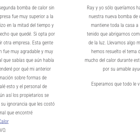
a segunda bomba de calor sin
Ray y yo sólo queríamos h
presa fue muy superior a la
nuestra nueva bomba de c
hizo en la mitad del tiempo y
mantiene toda la casa a
fecho que quedé. Si opta por
tenido que abrigarnos como
ir otra empresa. Esta gente
de la luz. Llevamos algo 
ión fue muy agradable y muy
hemos resuelto el tema d
al que sabías que aún había
mucho del calor durante es
tenderé por qué mi anterior
por su amable ayu
rmación sobre formas de
Esperamos que todo le va
lé esto y el personal de
n así los propietarios se
 su ignorancia que les costó
mal que encontré
Calor
VO.