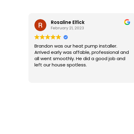
Brittanie McGurk
February 21, 2023
er.
Jamie was great! Very effiecient and
onal and
friendly, he went above and beyond to
ob and
deep clean and repair a unit. During his
visit he was willing to check out another
unit and determined it was in need of
Read more
cleaning as well- he was able to complete
this during the same visit and I'm so
grateful as it was dirtier than I
anticipated- gross! Jamie also shared
information about a regular maintenence
program which I appreciated. So glad to
have my system back to normal, fixed,
and clean!