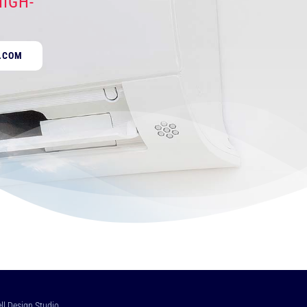
IGH-
.COM
ll Design Studio