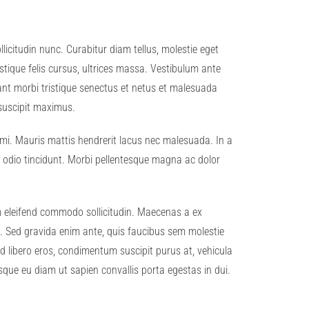
llicitudin nunc. Curabitur diam tellus, molestie eget
istique felis cursus, ultrices massa. Vestibulum ante
ant morbi tristique senectus et netus et malesuada
 suscipit maximus.
s mi. Mauris mattis hendrerit lacus nec malesuada. In a
t odio tincidunt. Morbi pellentesque magna ac dolor
am eleifend commodo sollicitudin. Maecenas a ex
a. Sed gravida enim ante, quis faucibus sem molestie
ed libero eros, condimentum suscipit purus at, vehicula
esque eu diam ut sapien convallis porta egestas in dui.