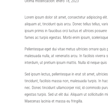
Última modificación: enero 18, 2023
Lorem ipsum dolor sit amet, consectetur adipiscing elit.
aliquam at, tincidunt quis arcu. Donec tellus tellus, var
ipsum primis in faucibus orci luctus et ultrices posue
fames ac turpis egestas. Morbi enim ipsum, scelerisque 
Pellentesque eget dui vitae metus ultricies ornare quis
malesuada nulla, at venenatis arcu. In facilisis viverr
interdum, ut pretium ipsum mattis. Nulla id neque q
Sed ipsum lectus, pellentesque in erat sit amet, ultric
tincidunt, facilisis massa non, malesuada turpis. In ha
nec. Donec tincidunt ullamcorper nisl, id commodo purus
egestas turpis. Sed ut elit dui. Aliquam ut sollicitudin
Maecenas lacinia et massa eu fringilla.