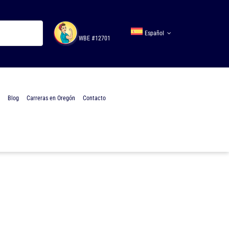
Español
WBE #12701
Blog
Carreras en Oregón
Contacto