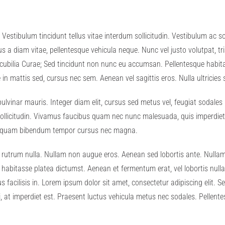
 Vestibulum tincidunt tellus vitae interdum sollicitudin. Vestibulum ac so
ius a diam vitae, pellentesque vehicula neque. Nunc vel justo volutpat, tr
re cubilia Curae; Sed tincidunt non nunc eu accumsan. Pellentesque habit
in mattis sed, cursus nec sem. Aenean vel sagittis eros. Nulla ultricies
 pulvinar mauris. Integer diam elit, cursus sed metus vel, feugiat sodale
a sollicitudin. Vivamus faucibus quam nec nunc malesuada, quis imperdie
uis quam bibendum tempor cursus nec magna.
ies rutrum nulla. Nullam non augue eros. Aenean sed lobortis ante. Null
c habitasse platea dictumst. Aenean et fermentum erat, vel lobortis null
 facilisis in. Lorem ipsum dolor sit amet, consectetur adipiscing elit. S
 mi, at imperdiet est. Praesent luctus vehicula metus nec sodales. Pellent