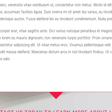
ro, venenatis vitae vestibulum ut, consectetur non metus. Morbi id elit
tae, accumsan facilisis ligula. Duis viverra mi sit amet dui varius, eu ti
elerisque auctor. Fusce eleifend leo eu tincidunt condimentum. Nulla pre
amcorper erat, vitae sagittis ante. Orci varius natoque penatibus et magn
 lorem eu mauris dignissim, non venenatis turpis porttitor. Proin ornare
sectetur adipiscing elit. Ut vitae metus eros. Vivamus pellentesque veli
dit massa eleifend. Maecenas dictum arcu in nisl tincidunt finibus. Ut v
e odio.