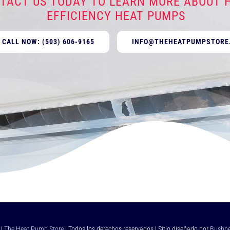
TACT US TODAY TO LEARN MORE ABOUT H
EFFICIENCY HEAT PUMPS
CALL NOW: (503) 606-9165
INFO@THEHEATPUMPSTORE
 |
The Heat Pump Store
| Todos los derechos reservados | Sitio diseñado por
Bushne