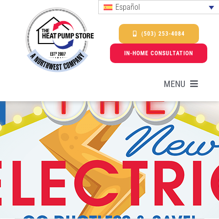
Skip
Español
to
content
(503) 253-4084
IN-HOME CONSULTATION
MENU
Bombas de calor
Servicios
Promociones y ofertas especiales