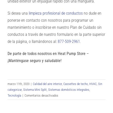
unidad exterior un enjuague rápido con una manguera.
Si desea una
limpieza profesional de conductos
no dude en
ponerse en contacto con nosotros para programar un
mantenimiento o inscribirse en nuestro Plan de Cuidado sin
conductos a través de nuestro formulario en la parte superior
de la página, o llamándonos al:
877-509-2961.
De parte de todos nosotros en Heat Pump Store –
¡Manténgase seguro y saludable!
marzo 11th, 2020
|
Calidad del aire interior
,
Cassettes de techo
,
HVAC
,
Sin
categorizar
,
Sistema Mini Split
,
Sistemas domésticos integrales
,
en
Tecnología
|
Comentarios desactivados
El
humo
de