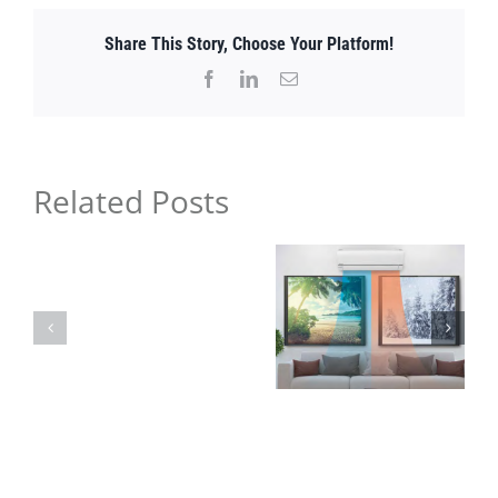
los
Share This Story, Choose Your Platform!
incendios
forestales
Facebook
LinkedIn
Email
y
la
calidad
del
Related Posts
aire
interior