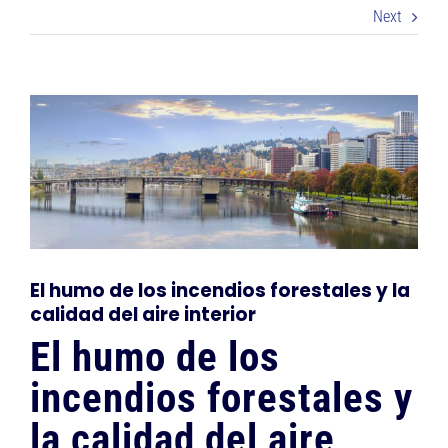
PREGUNTAS FRECUENTES
Next
Sobre nosotros
View
Larger
Blog
Image
Carreras en Oregón
Contacto
El humo de los incendios forestales y la
calidad del aire interior
IN-HOME CONSULTATION
El humo de los
incendios forestales y
la calidad del aire