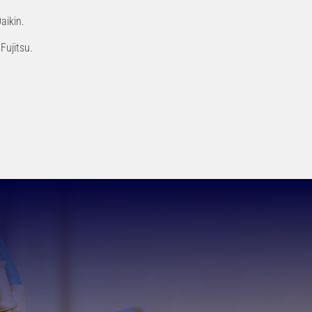
aikin.
Fujitsu.