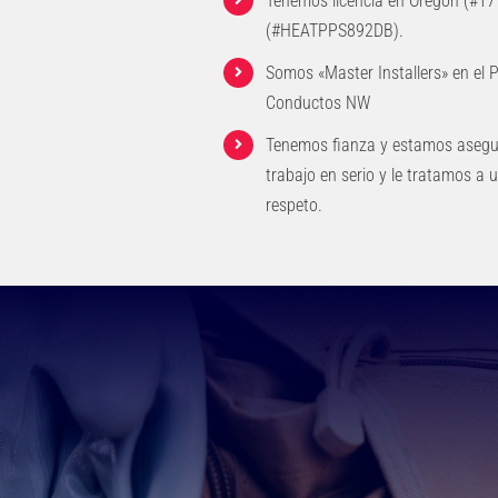
Tenemos licencia en Oregón (#1
(#HEATPPS892DB).
Somos «Master Installers» en el 
Conductos NW
Tenemos fianza y estamos aseg
trabajo en serio y le tratamos a 
respeto.