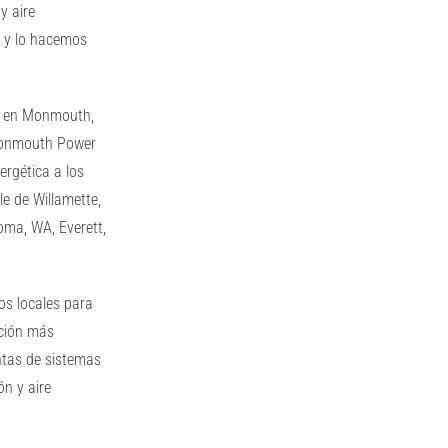
y aire
 y lo hacemos
ue en Monmouth,
 Monmouth Power
ergética a los
le de Willamette,
oma, WA, Everett,
os locales para
pción más
ntas de sistemas
ón y aire