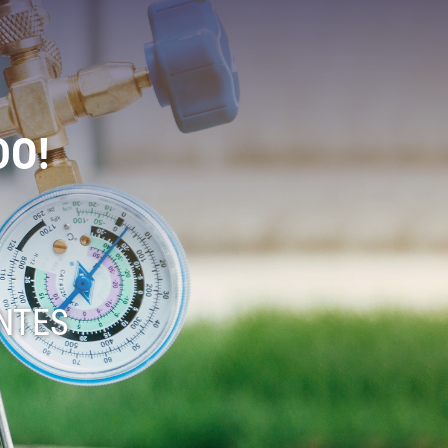
DO!
ENTES