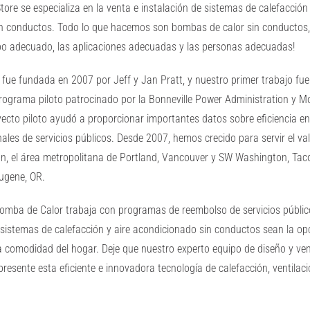
re se especializa en la venta e instalación de sistemas de calefacción 
n conductos. Todo lo que hacemos son bombas de calor sin conductos,
uipo adecuado, las aplicaciones adecuadas y las personas adecuadas!
fue fundada en 2007 por Jeff y Jan Pratt, y nuestro primer trabajo f
rograma piloto patrocinado por la Bonneville Power Administration y
yecto piloto ayudó a proporcionar importantes datos sobre eficiencia en
les de servicios públicos. Desde 2007, hemos crecido para servir el val
on, el área metropolitana de Portland, Vancouver y SW Washington, Tac
ugene, OR.
Bomba de Calor trabaja con programas de reembolso de servicios públic
 sistemas de calefacción y aire acondicionado sin conductos sean la o
la comodidad del hogar. Deje que nuestro experto equipo de diseño y ve
presente esta eficiente e innovadora tecnología de calefacción, ventilaci