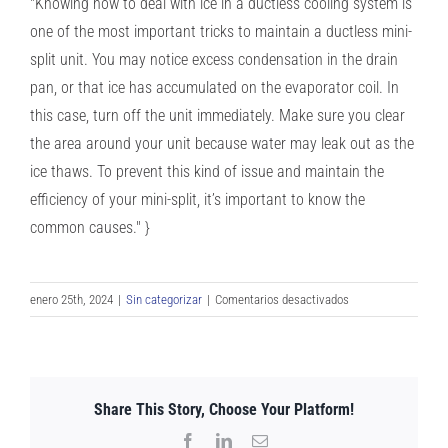
"Knowing how to deal with ice in a ductless cooling system is
one of the most important tricks to maintain a ductless mini-
split unit. You may notice excess condensation in the drain
pan, or that ice has accumulated on the evaporator coil. In
this case, turn off the unit immediately. Make sure you clear
the area around your unit because water may leak out as the
ice thaws. To prevent this kind of issue and maintain the
efficiency of your mini-split, it’s important to know the
common causes." }
en
enero 25th, 2024
|
Sin categorizar
|
Comentarios desactivados
¿Por
qué
se
congela
Share This Story, Choose Your Platform!
mi
Mini
Facebook
LinkedIn
Email