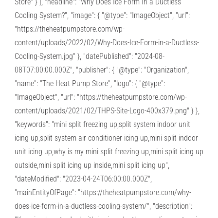
Store" } ], "headline": "Why Does Ice Form In a Ductless
Cooling System?", "image": { "@type": "ImageObject", "url":
"https://theheatpumpstore.com/wp-
content/uploads/2022/02/Why-Does-Ice-Form-in-a-Ductless-
Cooling-System.jpg" }, "datePublished": "2024-08-
08T07:00:00.000Z", "publisher": { "@type": "Organization",
"name": "The Heat Pump Store", "logo": { "@type":
"ImageObject", "url": "https://theheatpumpstore.com/wp-
content/uploads/2021/02/THPS-Site-Logo-400x379.png" } },
"keywords": "mini split freezing up,split system indoor unit
icing up,split system air conditioner icing up,mini split indoor
unit icing up,why is my mini split freezing up,mini split icing up
outside,mini split icing up inside,mini split icing up",
"dateModified": "2023-04-24T06:00:00.000Z",
"mainEntityOfPage": "https://theheatpumpstore.com/why-
does-ice-form-in-a-ductless-cooling-system/", "description":