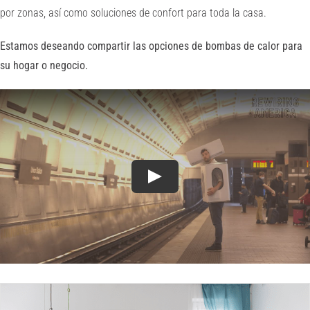
por zonas, así como soluciones de confort para toda la casa.
Estamos deseando compartir las opciones de bombas de calor para
su hogar o negocio.