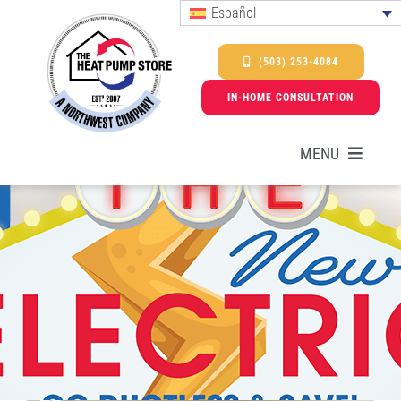
Skip
Español
to
content
(503) 253-4084
IN-HOME CONSULTATION
MENU
Bombas de calor
Servicios
Promociones y ofertas especiales