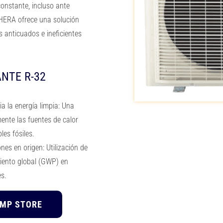
onstante, incluso ante
HERA ofrece una solución
s anticuados e ineficientes
NTE R-32
ia la energía limpia: Una
nte las fuentes de calor
les fósiles.
nes en origen: Utilización de
miento global (GWP) en
s.
UMP STORE