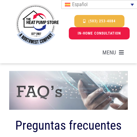
Skip
Español
to
content
(503) 253-4084
IN-HOME CONSULTATION
MENU
Bombas de calor
Servicios
Promociones y ofertas especiales
Preguntas frecuentes