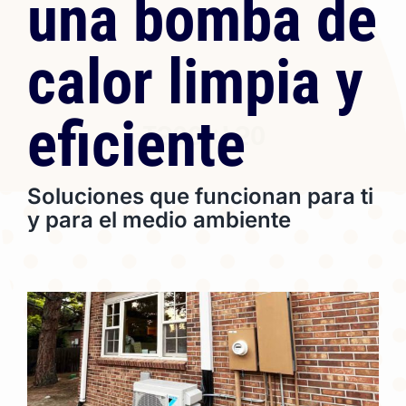
una bomba de
PREGUNTAS FRECUENTES
calor limpia y
Sobre nosotros
eficiente
Blog
Carreras en Oregón
Soluciones que funcionan para ti
y para el medio ambiente
Contacto
IN-HOME CONSULTATION