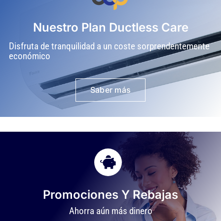
Nuestro Plan Ductless Care
Disfruta de tranquilidad a un coste sorprendentemente
económico
Saber más
Promociones Y Rebajas
Ahorra aún más dinero